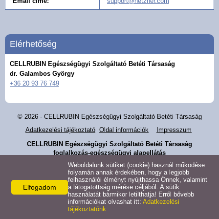
Email címe:
support@hetzner.com
Elérhetőség
CELLRUBIN Egészségügyi Szolgáltató Betéti Társaság
dr. Galambos György
+36 20 93 76 749
© 2026 - CELLRUBIN Egészségügyi Szolgáltató Betéti Társaság
Adatkezelési tájékoztató
Oldal információk
Impresszum
CELLRUBIN Egészségügyi Szolgáltató Betéti Társaság
foglalkozás-egészségügyi alapellátás
Weboldalunk sütiket (cookie) használ működése
folyamán annak érdekében, hogy a legjobb
felhasználói élményt nyújthassa Önnek, valamint
Elfogadom
a látogatottság mérése céljából. A sütik
használatát bármikor letilthatja! Erről bővebb
információkat olvashat itt:
Adatkezelési
tájékoztatónk