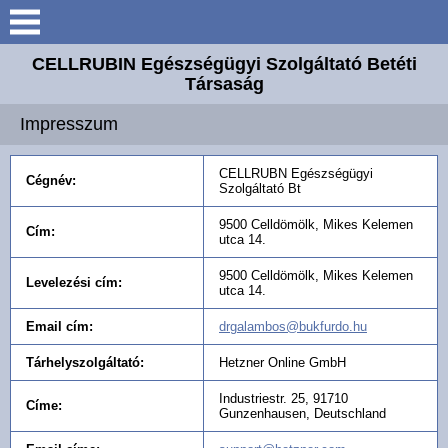
Keresés
CELLRUBIN Egészségügyi Szolgáltató Betéti
Elérhetőség
Társaság
Impresszum
Időpontfoglalás
CELLRUBN Egészségügyi
Cégnév:
FONTOS! OLVASSA EL!
Szolgáltató Bt
9500 Celldömölk, Mikes Kelemen
Cím:
utca 14.
PÁLYÁZAT
9500 Celldömölk, Mikes Kelemen
Levelezési cím:
utca 14.
Email cím:
drgalambos@bukfurdo.hu
Tárhelyszolgáltató:
Hetzner Online GmbH
Industriestr. 25, 91710
Címe:
Gunzenhausen, Deutschland